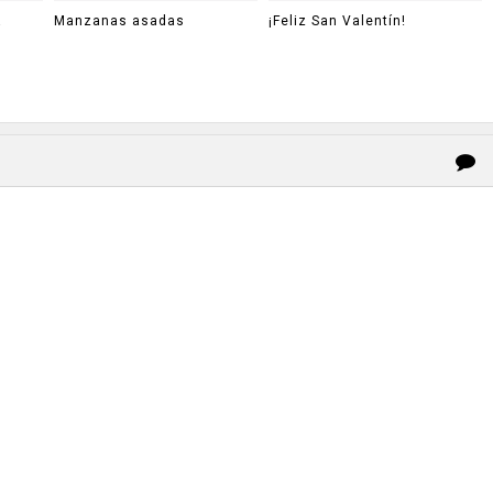
a
Manzanas asadas
¡Feliz San Valentín!