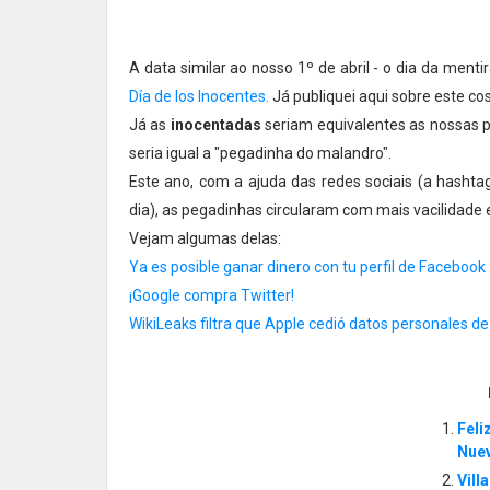
A data similar ao nosso 1º de abril - o dia da ment
Día de los Inocentes.
Já publiquei aqui sobre este c
Já as
inocentadas
seriam equivalentes as nossas p
seria igual a "pegadinha do malandro".
Este ano, com a ajuda das redes sociais (a hashtag
dia), as pegadinhas circularam com mais vacilidade
Vejam algumas delas:
Ya es posible ganar dinero con tu perfil de Facebook
¡Google compra Twitter!
WikiLeaks filtra que Apple cedió datos personales de
Feli
Nuev
Vill