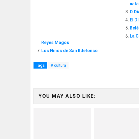
nata
O Di
El D
Belé
La C
Reyes Magos
Los Niños de San Ildefonso
Tags
# cultura
YOU MAY ALSO LIKE: