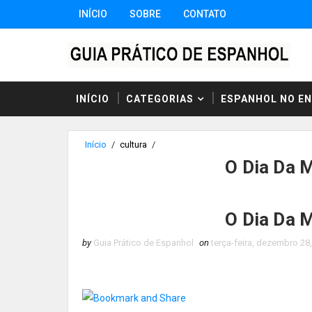
INÍCIO
SOBRE
CONTATO
INÍCIO
CATEGORIAS
ESPANHOL NO E
Início
/
cultura
/
O Dia Da 
O Dia Da 
by
Guia Prático de Espanhol
on
terça-feira, dezembro 28