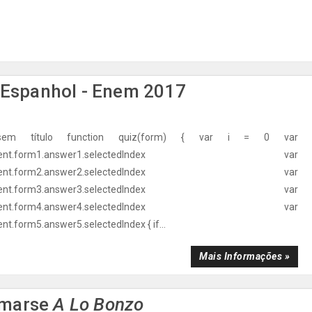
 Espanhol - Enem 2017
sem título function quiz(form) { var i = 0 var
ocument.form1.answer1.selectedIndex var
ocument.form2.answer2.selectedIndex var
ocument.form3.answer3.selectedIndex var
ocument.form4.answer4.selectedIndex var
t.form5.answer5.selectedIndex { if...
Mais Informações »
marse
A Lo Bonzo