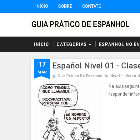
INÍCIO
SOBRE
CONTATO
INÍCIO
CATEGORIAS
ESPANHOL NO E
17
Español Nivel 01 - Clas
MAR
Guia Prático De Espanhol
Nivel 1
,
Video-A
Na aula seguint
responder infor