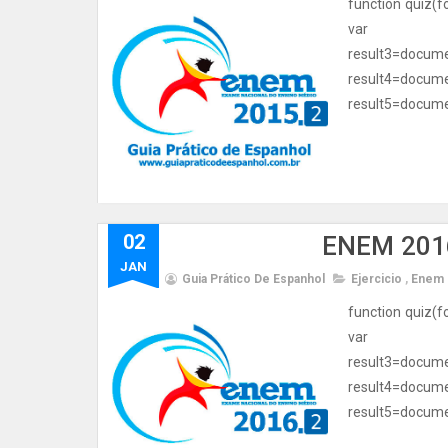
function quiz(f
var resul
result3=d
result4=d
result5=documen
02
ENEM 2016
JAN
Guia Prático De Espanhol
Ejercicio
,
Enem
function quiz(f
var resul
result3=d
result4=d
result5=documen