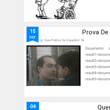
15
Prova De
DEZ
Guia Prático De Espanhol
Documento 
result1=d
result2=d
result3=d
result4=d
result5=documen
04
Que