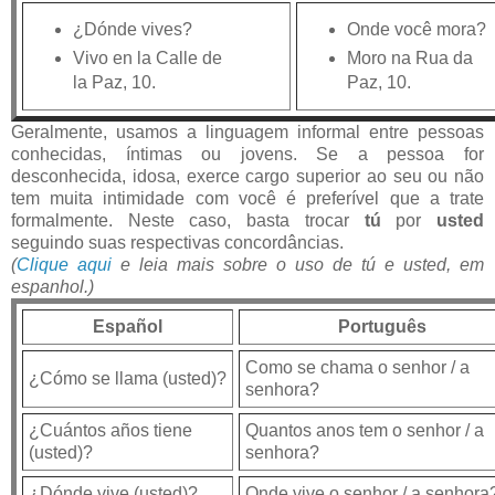
¿Dónde vives?
Onde você mora?
Vivo en la Calle de
Moro na Rua da
la Paz, 10.
Paz, 10.
Geralmente, usamos a linguagem informal entre pessoas
conhecidas, íntimas ou jovens. Se a pessoa for
desconhecida, idosa, exerce cargo superior ao seu ou não
tem muita intimidade com você é preferível que a trate
formalmente. Neste caso, basta trocar
tú
por
usted
seguindo suas respectivas concordâncias.
(
Clique aqui
e leia mais sobre o uso de
tú
e
usted,
em
espanhol.)
Español
Português
Como se chama o senhor / a
¿Cómo se llama (usted)?
senhora?
¿Cuántos años tiene
Quantos anos tem o senhor / a
(usted)?
senhora?
¿Dónde vive (usted)?
Onde vive o senhor / a senhora