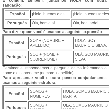
É comum, também, juntarmos HOLA com outra
saudação
:
Español
¡Hola, buenos días!
¡Hola, buenas tardes
Português
Olá, bom dia!
Olá, boa tarde!
Para dizer quem você é usamos a seguinte expressão:
SOY + (NOMBRE +
HOLA, SOY
Español
APELLIDO)
MAURICIO SILVA.
SOU + (NOME +
OLÁ, SOU MAURI
Português
SOBRENOME)
SILVA.
Geralmente, respondemos a pergunta acima informando o
nome e o sobrenome (nombre + apellido).
Para apresentar você e outra pessoa conjuntamente,
usamos a seguinte estrutura:
SOMOS +
HOLA, SOMOS MAURICI
Español
NOMBRES
MARTA.
SOMOS +
OLÁ, SOMOS MAURICIO 
Português