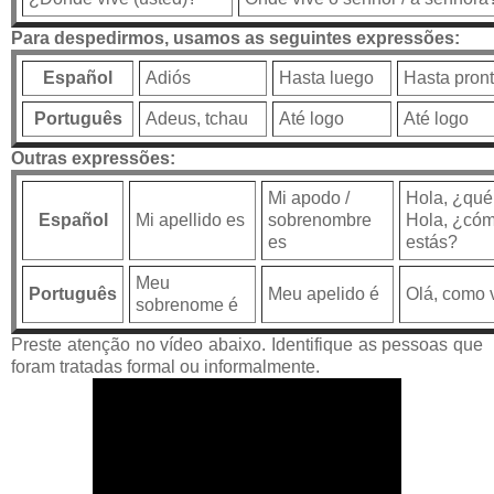
Para despedirmos, usamos as seguintes expressões:
Español
Adiós
Hasta luego
Hasta pron
Português
Adeus, tchau
Até logo
Até logo
Outras expressões:
Mi apodo /
Hola, ¿qué 
Español
Mi apellido es
sobrenombre
Hola, ¿có
es
estás?
Meu
Português
Meu apelido é
Olá, como 
sobrenome é
Preste atenção no vídeo abaixo. Identifique as pessoas que
foram tratadas formal ou informalmente.