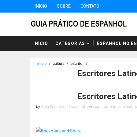
INÍCIO
SOBRE
CONTATO
INÍCIO
CATEGORIAS
ESPANHOL NO E
Início
/
cultura
/
escritor
/
Escritores Lati
Escritores Lati
by
Guia Prático de Espanhol
on
segunda-feira, novembro