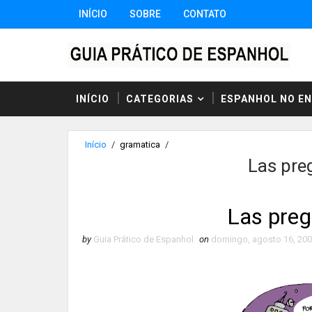
INÍCIO
SOBRE
CONTATO
INÍCIO
CATEGORIAS
ESPANHOL NO E
Início
/
gramatica
/
Las pre
Las preg
by
Guia Prático de Espanhol
on
domingo, agosto 16, 20