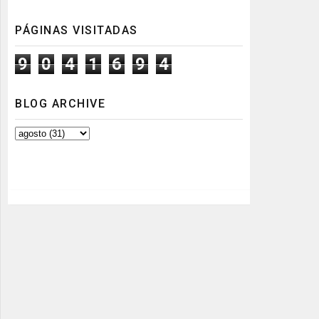
PÁGINAS VISITADAS
9
0
4
1
6
9
4
BLOG ARCHIVE