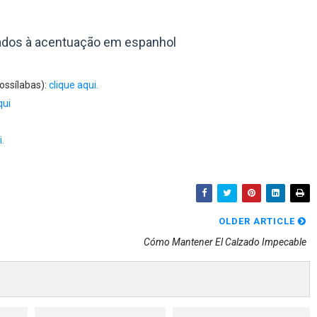
ados à acentuação em espanhol
ossílabas):
clique aqui.
qui
i.
OLDER ARTICLE
Cómo Mantener El Calzado Impecable