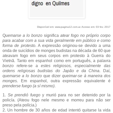
Disponível em: www.pagina12.com.ar. Acesso em: 03 fev. 2017
Q
uemarse a lo bonzo
significa
atear fogo no próprio corpo
para acabar com a sua vida geralmente em público e como
forma de protesto
. A expressão originou-se devido a uma
onda de suicídios de monges budistas na década de 60 que
ateavam fogo em seus corpos em protesto à Guerra do
Vietnã. Tanto em espanhol como em português, a palavra
bonzo
refere-se a
estes religiosos, especialmente das
ordens religiosas budistas do Japão e da China
. Daí,
quemarse a lo bonzo
que dizer
queimar-se à maneira dos
monges.
Em espanhol, outra expressão equivalente é
prenderse fuego (a sí mismo)
.
1.
Se prendió fuego
y murió para no ser detenido por la
policía. (Ateou fogo nele mesmo e morreu para não ser
preso pela polícia.)
2. Un hombre de 30 años de edad intentó quitarse la vida