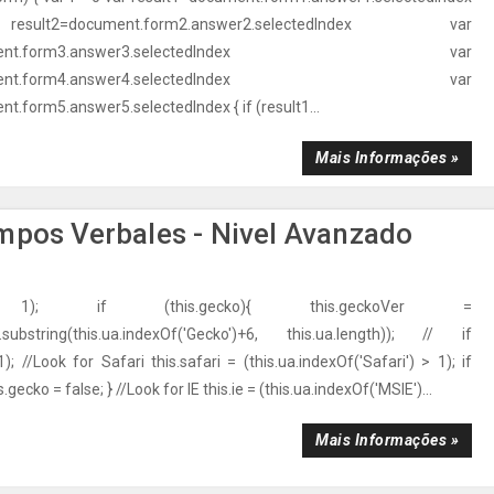
t2=document.form2.answer2.selectedIndex var
ocument.form3.answer3.selectedIndex var
ocument.form4.answer4.selectedIndex var
t.form5.answer5.selectedIndex { if (result1...
Mais Informações »
empos Verbales - Nivel Avanzado
A[ 1); if (this.gecko){ this.geckoVer =
ua.substring(this.ua.indexOf('Gecko')+6, this.ua.length)); // if
); //Look for Safari this.safari = (this.ua.indexOf('Safari') > 1); if
is.gecko = false; } //Look for IE this.ie = (this.ua.indexOf('MSIE')...
Mais Informações »