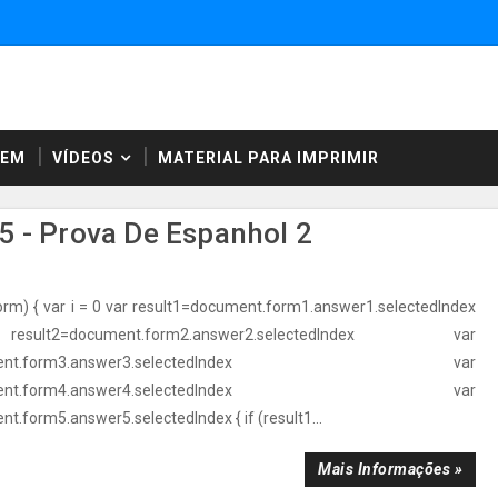
NEM
VÍDEOS
MATERIAL PARA IMPRIMIR
 - Prova De Espanhol 2
orm) { var i = 0 var result1=document.form1.answer1.selectedIndex
t2=document.form2.answer2.selectedIndex var
ocument.form3.answer3.selectedIndex var
ocument.form4.answer4.selectedIndex var
t.form5.answer5.selectedIndex { if (result1...
Mais Informações »