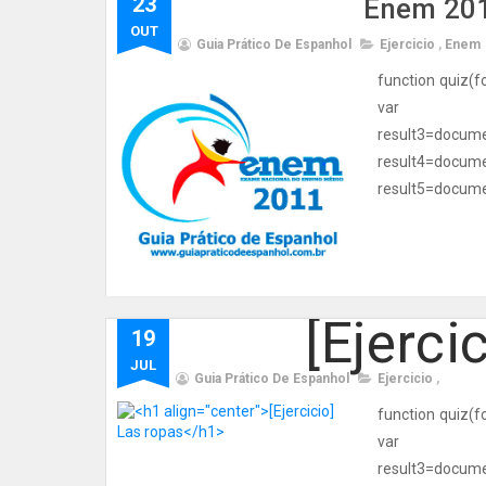
23
Enem 201
OUT
Guia Prático De Espanhol
Ejercicio
,
Enem
function quiz(f
var resul
result3=d
result4=d
result5=documen
[Ejerci
19
JUL
Guia Prático De Espanhol
Ejercicio
,
function quiz(f
var resul
result3=d