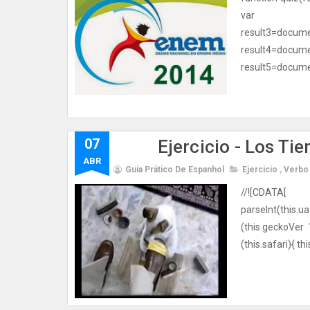
var resul
result3=d
result4=d
result5=documen
07
Ejercicio - Los Ti
ABR
Guia Prático De Espanhol
Ejercicio
,
Verbo
//![CDAT
parseInt(this.
(this.geckoVer 1
(this.safari){ th