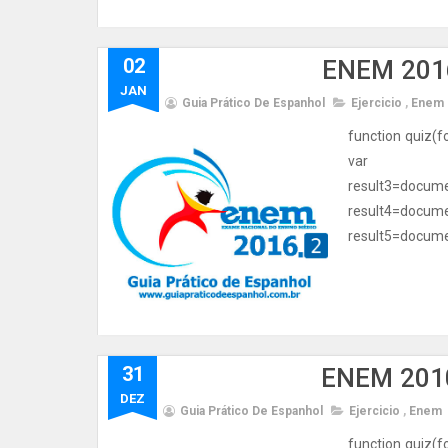
02
ENEM 2016
JAN
Guia Prático De Espanhol
Ejercicio
,
Enem
function quiz(f
var resul
result3=d
result4=d
result5=documen
31
ENEM 2010
DEZ
Guia Prático De Espanhol
Ejercicio
,
Enem
function quiz(f