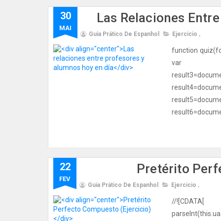
30
Las Relaciones Entr
MAI
Guia Prático De Espanhol
Ejercicio
,
function quiz(f
var resul
result3=d
result4=d
result5=d
result6=docume
22
Pretérito Per
FEV
Guia Prático De Espanhol
Ejercicio
,
//![CDAT
parseInt(this.