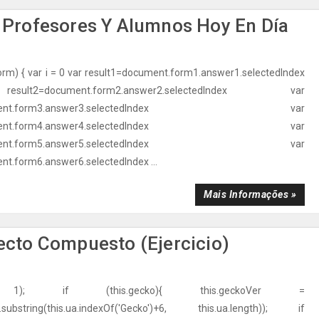
e Profesores Y Alumnos Hoy En Día
orm) { var i = 0 var result1=document.form1.answer1.selectedIndex
t2=document.form2.answer2.selectedIndex var
ocument.form3.answer3.selectedIndex var
ocument.form4.answer4.selectedIndex var
ocument.form5.answer5.selectedIndex var
nt.form6.answer6.selectedIndex ...
Mais Informações »
fecto Compuesto (Ejercicio)
A[ 1); if (this.gecko){ this.geckoVer =
ua.substring(this.ua.indexOf('Gecko')+6, this.ua.length)); if