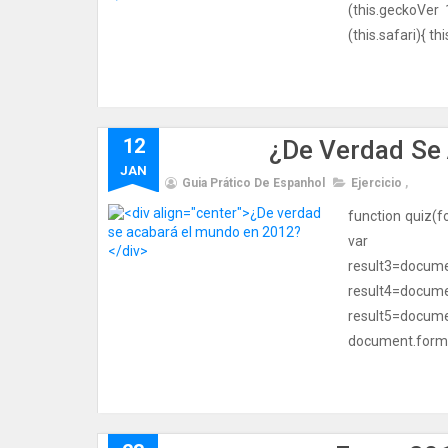
(this.geckoVer 1
(this.safari){ thi
12
¿De Verdad Se
JAN
Guia Prático De Espanhol
Ejercicio
,
function quiz(f
var resul
result3=d
result4=d
result5=docu
document.form1