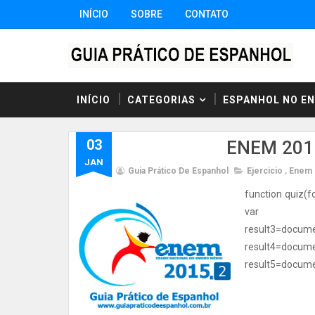
INÍCIO
SOBRE
CONTATO
INÍCIO
CATEGORIAS
ESPANHOL NO E
03
ENEM 2015
JAN
Guia Prático De Espanhol
Ejercicio
,
Enem
function quiz(f
var resul
result3=d
result4=d
result5=documen