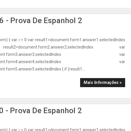
 - Prova De Espanhol 2
orm) { var i = 0 var result1=document.form1.answer1.selectedIndex
t2=document.form2.answer2.selectedIndex var
ocument.form3.answer3.selectedIndex var
ocument.form4.answer4.selectedIndex var
t.form5.answer5.selectedIndex { if (result1...
Mais Informações »
 - Prova De Espanhol 2
orm) { var i = 0 var result1=document.form1.answer1.selectedIndex