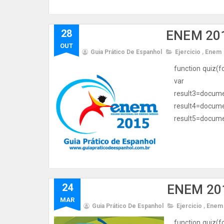
28
ENEM 201
OUT
Guia Prático De Espanhol
Ejercicio
,
Enem
function quiz(f
var resul
result3=d
result4=d
result5=documen
24
ENEM 201
MAR
Guia Prático De Espanhol
Ejercicio
,
Enem
function quiz(f