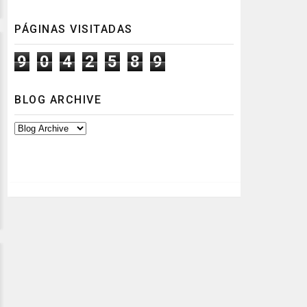
PÁGINAS VISITADAS
9
0
4
2
5
8
9
BLOG ARCHIVE