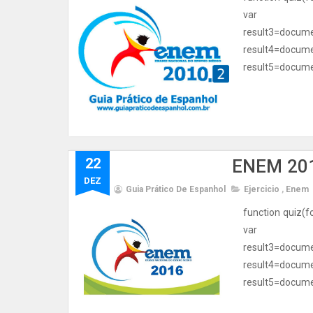
var resul
result3=d
result4=d
result5=documen
22
ENEM 201
DEZ
Guia Prático De Espanhol
Ejercicio
,
Enem
function quiz(f
var resul
result3=d
result4=d
result5=documen