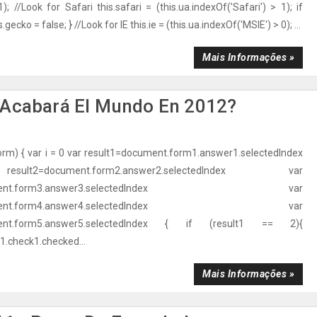
); //Look for Safari this.safari = (this.ua.indexOf('Safari') > 1); if
s.gecko = false; } //Look for IE this.ie = (this.ua.indexOf('MSIE') > 0); ...
Mais Informações »
 Acabará El Mundo En 2012?
orm) { var i = 0 var result1=document.form1.answer1.selectedIndex
t2=document.form2.answer2.selectedIndex var
ocument.form3.answer3.selectedIndex var
ocument.form4.answer4.selectedIndex var
ment.form5.answer5.selectedIndex { if (result1 == 2){
.check1.checked...
Mais Informações »