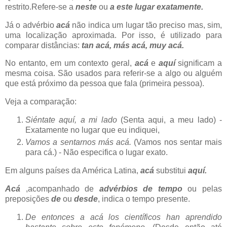
restrito.Refere-se a
neste
ou
a
este lugar exatamente.
Já o advérbio
acá
não indica um lugar tão preciso mas, sim,
uma localização aproximada. Por isso, é utilizado para
comparar distâncias:
tan acá, más acá, muy acá.
No entanto, em um contexto geral,
acá
e
aquí
significam a
mesma coisa. São usados para referir-se a algo ou alguém
que está próximo da pessoa que fala (primeira pessoa).
Veja a comparação:
Siéntate aquí, a mi lado
(Senta aqui, a meu lado) -
Exatamente no lugar que eu indiquei,
Vamos a sentarnos más acá.
(Vamos nos sentar mais
para cá.) - Não especifica o lugar exato.
Em alguns países da América Latina,
acá
substitui
aquí.
Acá
,acompanhado de
advérbios de tempo
ou pelas
preposições
de
ou
desde
, indica o tempo presente.
De entonces a acá los científicos han aprendido