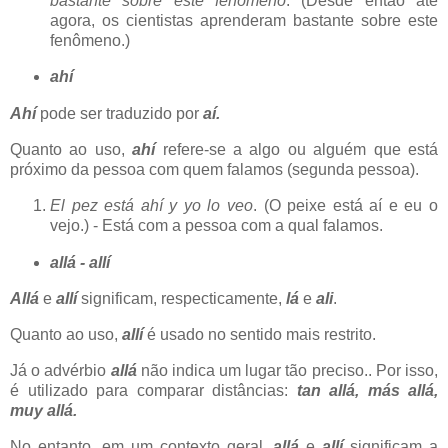
bastante sobre este fenómeno
. (Desde então até
agora, os cientistas aprenderam bastante sobre este
fenômeno.)
ahí
Ahí
pode ser traduzido por
aí.
Quanto ao uso,
ahí
refere-se a algo ou alguém que está
próximo da pessoa com quem falamos (segunda pessoa).
El pez está ahí y yo lo veo
. (O peixe está aí e eu o
vejo.) - Está com a pessoa com a qual falamos.
allá - allí
Allá
e
allí
significam, respecticamente,
lá
e
ali
.
Quanto ao uso,
allí
é usado no sentido mais restrito.
Já o advérbio
allá
não indica um lugar tão preciso.. Por isso,
é utilizado para comparar distâncias:
tan allá, más allá,
muy allá.
No entanto, em um contexto geral,
allá
e
allí
significam a