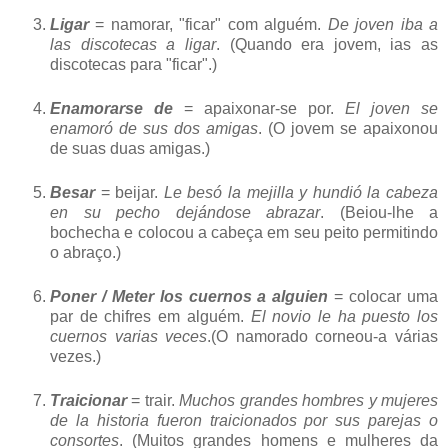
Ligar
= namorar, "ficar" com alguém.
De joven iba a
las discotecas a ligar
. (Quando era jovem, ias as
discotecas para "ficar".)
Enamorarse de
= apaixonar-se por.
El joven se
enamoró de sus dos amigas
. (O jovem se apaixonou
de suas duas amigas.)
Besar
= beijar.
Le besó la mejilla y hundió la cabeza
en su pecho dejándose abrazar
. (Beiou-lhe a
bochecha e colocou a cabeça em seu peito permitindo
o abraço.)
Poner / Meter los cuernos a alguien
= colocar uma
par de chifres em alguém.
El novio le ha puesto los
cuernos varias veces
.(O namorado corneou-a várias
vezes.)
Traicionar
= trair.
Muchos grandes hombres y mujeres
de la historia fueron traicionados por sus parejas o
consortes
. (Muitos grandes homens e mulheres da