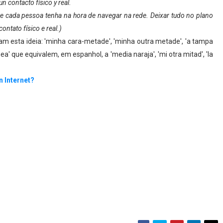
n contacto físico y real.
e cada pessoa tenha na hora de navegar na rede. Deixar tudo no plano
ntato físico e real.)
m esta ideia: 'minha cara-metade', 'minha outra metade', 'a tampa
a' que equivalem, em espanhol, a 'media naraja', 'mi otra mitad', 'la
n Internet?