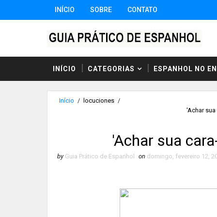
INÍCIO
SOBRE
CONTATO
INÍCIO
CATEGORIAS
ESPANHOL NO E
Início
/
locuciones
/
'Achar sua
'Achar sua car
by
Guia Prático de Espanhol
on
domingo, fevereiro 12, 2