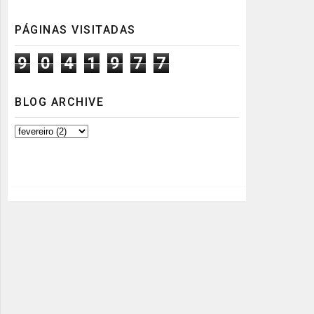
PÁGINAS VISITADAS
9
0
4
1
9
7
7
BLOG ARCHIVE