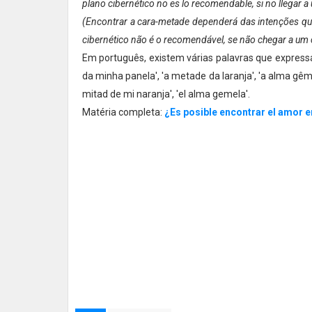
plano cibernético no es lo recomendable, si no llegar a u
(Encontrar a cara-metade dependerá das intenções qu
cibernético não é o recomendável, se não chegar a um co
Em português, existem várias palavras que expressa
da minha panela', 'a metade da laranja', 'a alma gême
mitad de mi naranja', 'el alma gemela'.
Matéria completa:
¿Es posible encontrar el amor e