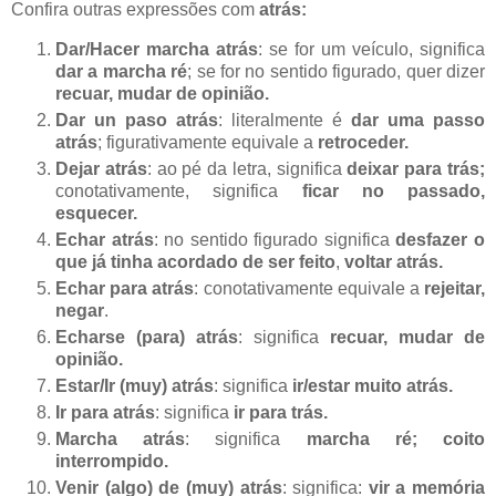
Confira outras expressões com
atrás:
Dar/Hacer marcha atrás
: se for um veículo, significa
dar a marcha ré
; se for no sentido figurado, quer dizer
recuar, mudar de opinião.
Dar un paso atrás
: literalmente é
dar uma passo
atrás
; figurativamente equivale a
retroceder.
Dejar atrás
: ao pé da letra, significa
deixar para trás;
conotativamente, significa
ficar no passado,
esquecer.
Echar atrás
: no sentido figurado significa
desfazer o
que já tinha acordado de ser feito
,
voltar atrás.
Echar para atrás
: conotativamente equivale a
rejeitar,
negar
.
Echarse (para) atrás
: significa
recuar, mudar de
opinião.
Estar/Ir (muy) atrás
: significa
ir/estar muito atrás.
Ir para atrás
: significa
ir para trás.
Marcha atrás
: significa
marcha ré; coito
interrompido.
Venir (algo) de (muy) atrás
: significa:
vir a memória