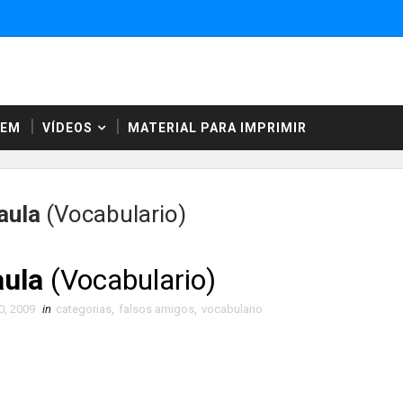
NEM
VÍDEOS
MATERIAL PARA IMPRIMIR
 aula
(Vocabulario)
aula
(Vocabulario)
0, 2009
in
categorias
,
falsos amigos
,
vocabulario