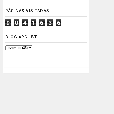
PÁGINAS VISITADAS
9
0
4
1
6
3
6
BLOG ARCHIVE