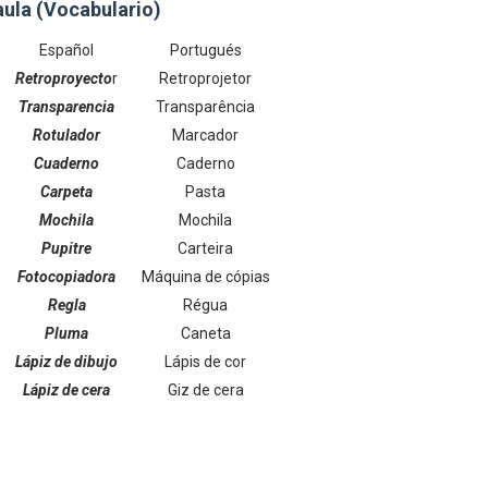
aula (Vocabulario)
Español
Portugués
Retroproyecto
r
Retroprojetor
Transparencia
Transparência
Rotulador
Marcador
Cuaderno
Caderno
Carpeta
Pasta
Mochila
Mochila
Pupitre
Carteira
Fotocopiadora
Máquina de cópias
Regla
Régua
Pluma
Caneta
Lápiz de dibujo
Lápis de cor
Lápiz de cera
Giz de cera