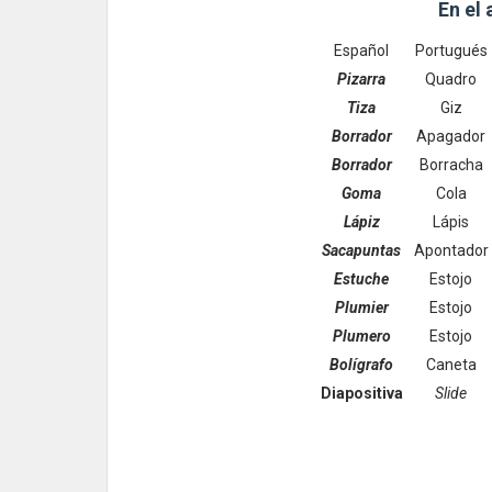
En el 
Español
Portugués
Pizarra
Quadro
Tiza
Giz
Borrador
Apagador
Borrador
Borracha
Goma
Cola
Lápiz
Lápis
Sacapuntas
Apontador
Estuche
Estojo
Plumier
Estojo
Plumero
Estojo
Bolígrafo
Caneta
Diapositiva
Slide