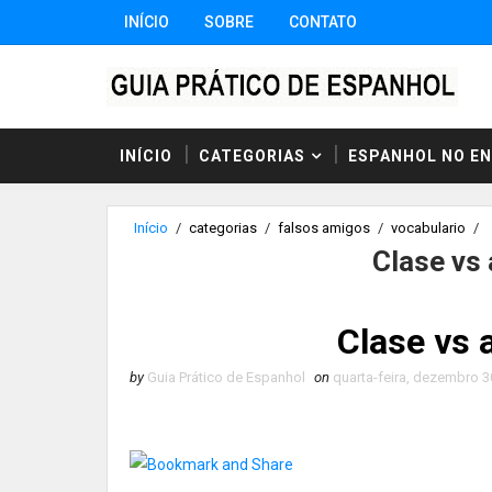
INÍCIO
SOBRE
CONTATO
INÍCIO
CATEGORIAS
ESPANHOL NO E
Início
/
categorias
/
falsos amigos
/
vocabulario
/
Clase vs
Clase vs 
by
Guia Prático de Espanhol
on
quarta-feira, dezembro 3