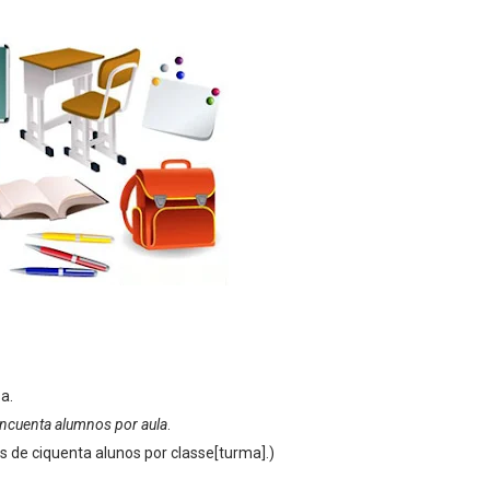
a.
cincuenta alumnos por aula
.
s de ciquenta alunos por classe[turma].)