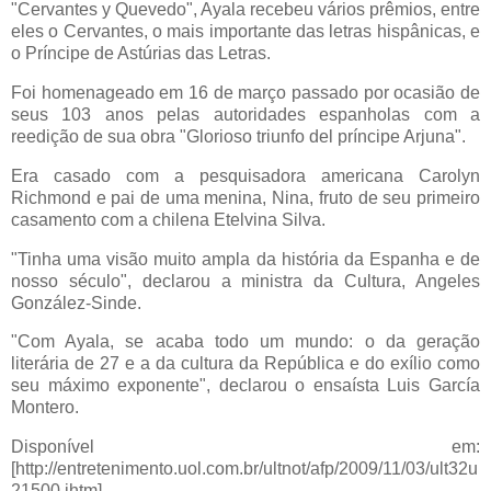
"Cervantes y Quevedo", Ayala recebeu vários prêmios, entre
eles o Cervantes, o mais importante das letras hispânicas, e
o Príncipe de Astúrias das Letras.
Foi homenageado em 16 de março passado por ocasião de
seus 103 anos pelas autoridades espanholas com a
reedição de sua obra "Glorioso triunfo del príncipe Arjuna".
Era casado com a pesquisadora americana Carolyn
Richmond e pai de uma menina, Nina, fruto de seu primeiro
casamento com a chilena Etelvina Silva.
"Tinha uma visão muito ampla da história da Espanha e de
nosso século", declarou a ministra da Cultura, Angeles
González-Sinde.
"Com Ayala, se acaba todo um mundo: o da geração
literária de 27 e a da cultura da República e do exílio como
seu máximo exponente", declarou o ensaísta Luis García
Montero.
Disponível em:
[http://entretenimento.uol.com.br/ultnot/afp/2009/11/03/ult32u
21500.jhtm]